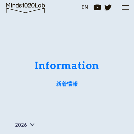
Minds1020Lab
EN
Information
新着情報