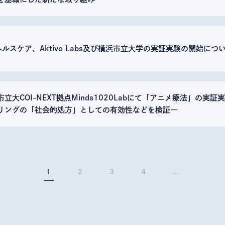
Iヘルスケア、Aktivo Labs及び横浜市立大学の実証実験の開始につ
市立大COI-NEXT拠点Minds1020Labにて「アニメ療法」の
リングの「社会的処方」としての有効性などを検証―
1
2
3
4
...