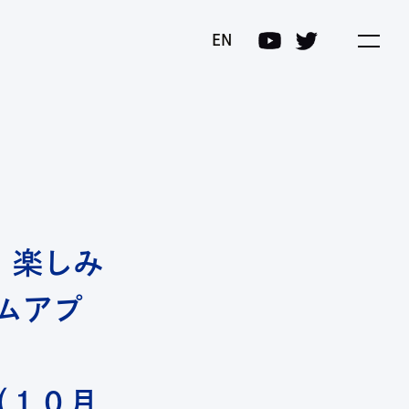
プログラム(COI-NEXT)
EN
、楽しみ
ムアプ
（１０月