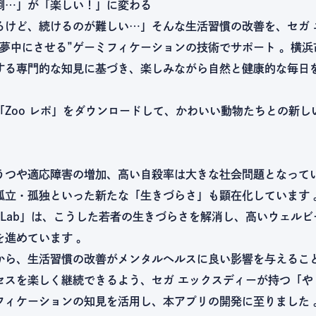
倒…」が「楽しい！」に変わる
るけど、続けるのが難しい…」そんな生活習慣の改善を、セガ 
を夢中にさせる”ゲーミフィケーションの技術でサポート 。横
する専門的な知見に基づき、楽しみながら自然と健康的な毎日
。
「Zoo レポ」をダウンロードして、かわいい動物たちとの新し
うつや適応障害の増加、高い自殺率は大きな社会問題となってい
孤立・孤独といった新たな「生きづらさ」も顕在化しています 
020Lab」は、こうした若者の生きづらさを解消し、高いウェル
を進めています 。
から、生活習慣の改善がメンタルヘルスに良い影響を与えるこ
セスを楽しく継続できるよう、セガ エックスディーが持つ「や
フィケーションの知見を活用し、本アプリの開発に至りました 