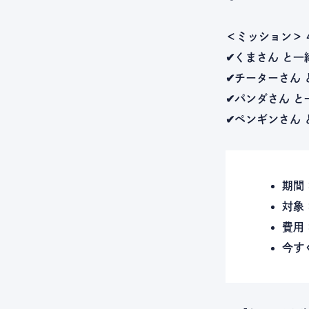
＜ミッション＞
✔
くまさん
と一
✔
チーターさん
✔
パンダさん
と
✔
ペンギンさん
期間
対象
費用
今す