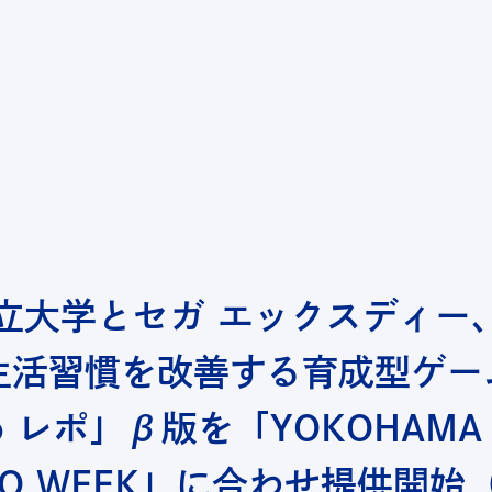
ab｜横浜市立大学 共創の場形成支援
立大学とセガ エックスディー
生活習慣を改善する育成型ゲー
o レポ」β版を「YOKOHAMA
RO WEEK」に合わせ提供開始