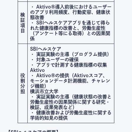
・ Aktivo®導入前後におけるユーザー
のアプリ利用頻度、行動変容、健康状
検
態改善
証
・ SBIヘルスケアアプリを通じて得ら
項
れた健康指標の改善と、労働生産性
目
（アンケート等にる取得）との因果関
係
SBIヘルスケア
・ 実証実験の主導（プログラム提供）
・ 対象ユーザーの確保
・ アプリで計測する健康指標の収集
Aktivo
役
・ Aktivo®の提供（Aktivoスコア、
割
モーションデータ計測機能、チャレン
分
ジ機能）
担
横浜市立大学
・ 実証実験の主導（健康状態の改善と
労働生産性の因果関係に関する研究・
検証、成果発表など）
・ 健康改善および労働生産性に関する
学術的知見の提供