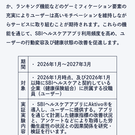
か、ランキング機能などのゲーミフィケーション要素の
充実によりユーザーは高いモチベーションを維持しなが
らサービスに取り組むことが期待されます。これらの機
能を通じて、SBIヘルスケアアプリ利用頻度を高め、ユ
ーザーの行動変容及び健康状態の改善を促進します。
期
・ 2026年1月～2027年3月
間
・ 2026年1月時点、及び2026年1月
対
以降にSBIヘルスケアと契約している
象
企業（健康保険組合）に所属する役職
員（ユーザー）
実
・ SBIヘルスケアアプリにAktivo®を
証
導入し、ユーザーに提供する。アプリ
実
を通じて計測した健康指標の改善状況
験
と、アンケートなどにより取得した労
内
働生産性の状況との因果関係を研究・
容
検証を行います。