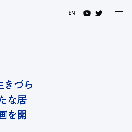
プログラム(COI-NEXT)
EN
生きづら
たな居
企画を開