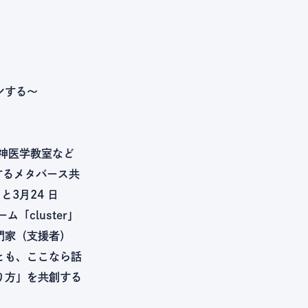
ンする～
精神医学教室など
するメタバース共
と3月24 日
「cluster」
門家（支援者）
とも、ここなら話
り方」を共創する