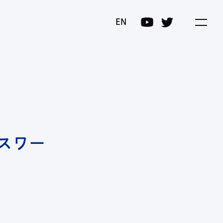
プログラム(COI-NEXT)
EN
スワー