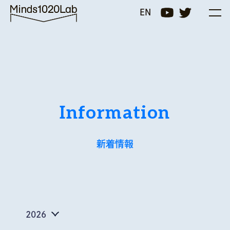
Minds1020Lab
EN
Information
新着情報