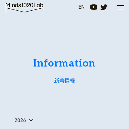
Minds1020Lab
EN
Information
新着情報