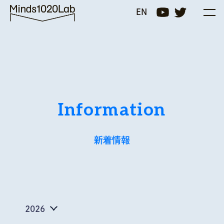
Minds1020Lab
EN
Information
新着情報