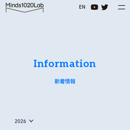
Minds1020Lab
EN
Information
新着情報